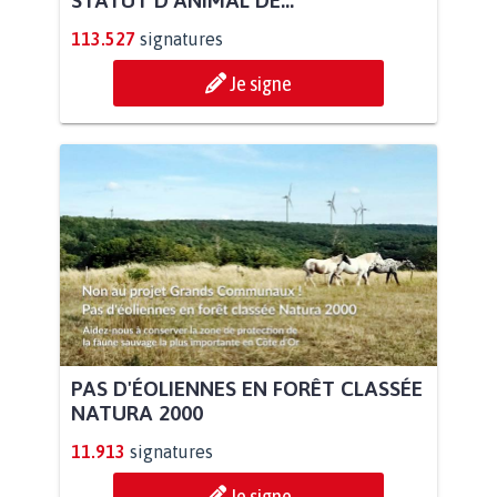
STATUT D'ANIMAL DE...
113.527
signatures
Je signe
PAS D'ÉOLIENNES EN FORÊT CLASSÉE
NATURA 2000
11.913
signatures
Je signe