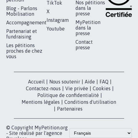
RÉUSSIR VOTRE
NOTRE
ESPACE PRESSE
MOBILISATION
COMMUNAUTÉ
Qui sommes-
nous?
Lancer votre
Facebook
pétition
Nos pétitions
TikTok
dans la
Blog - Parlons
X
presse
Mobilisation
Instagram
MyPetition
Accompagnement
dans la
Youtube
Partenariat et
presse
fundraising
Contact
Les pétitions
presse
proches de chez
vous