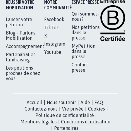
RÉUSSIR VOTRE
NOTRE
ESPACE PRESSE
MOBILISATION
COMMUNAUTÉ
Qui sommes-
nous?
Lancer votre
Facebook
pétition
Nos pétitions
TikTok
dans la
Blog - Parlons
X
presse
Mobilisation
Instagram
MyPetition
Accompagnement
dans la
Youtube
Partenariat et
presse
fundraising
Contact
Les pétitions
presse
proches de chez
vous
Accueil
|
Nous soutenir
|
Aide
|
FAQ
|
Contactez-nous
|
Vie privée
|
Cookies
|
Politique de confidentialité
|
Mentions légales
|
Conditions d'utilisation
|
Partenaires