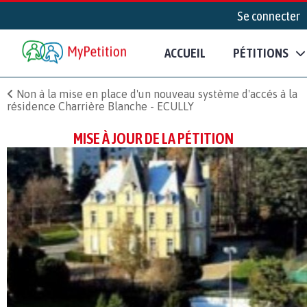
Se connecter
ACCUEIL
PÉTITIONS
Non à la mise en place d'un nouveau système d'accés à la
résidence Charrière Blanche - ECULLY
MISE À JOUR DE LA PÉTITION