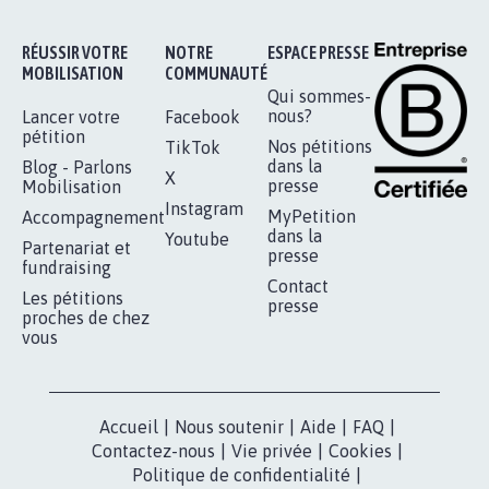
11.298
signatures
Je signe
RÉUSSIR VOTRE
NOTRE
ESPACE PRESSE
MOBILISATION
COMMUNAUTÉ
Qui sommes-
nous?
Lancer votre
Facebook
pétition
Nos pétitions
TikTok
dans la
Blog - Parlons
X
presse
Mobilisation
Instagram
MyPetition
Accompagnement
dans la
Youtube
Partenariat et
presse
fundraising
Contact