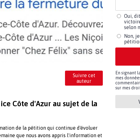
Oui, di
victoir
selon m
Non, je
pétiti
En signant l
Suivre cet
mes données 
auteur
commentaires
sur mes droit
ce Côte d'Azur au sujet de la
ation de la pétition qui continue d'évoluer
 semaine que nous avons appris l'information et