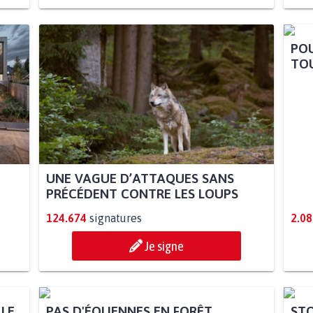
POU
TOU
UNE VAGUE D’ATTAQUES SANS
PRÉCÉDENT CONTRE LES LOUPS
124.674
signatures
2.08
Je signe
 LE
PAS D'ÉOLIENNES EN FORÊT
STO