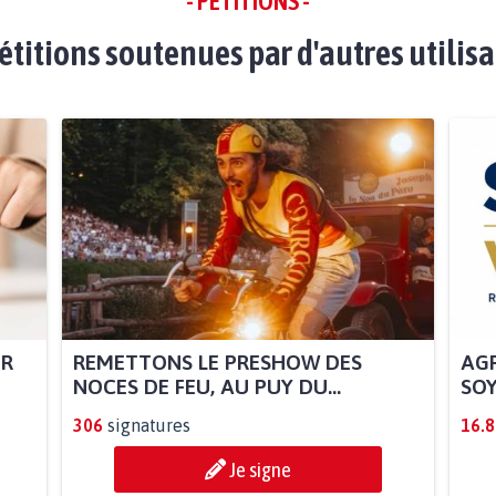
- PÉTITIONS -
étitions soutenues par d'autres utilis
UR
REMETTONS LE PRESHOW DES
AGR
NOCES DE FEU, AU PUY DU...
SOY
306
signatures
16.
Je signe