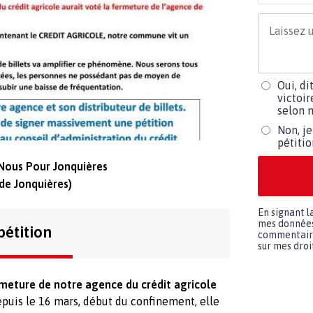
Oui, di
victoir
selon m
Non, je
pétiti
-Nous Pour Jonquières
 de Jonquières)
En signant l
mes données 
pétition
commentaires
sur mes droit
meture de notre agence du crédit agricole
puis le 16 mars, début du confinement, elle