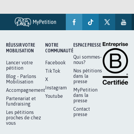
RÉUSSIR VOTRE
NOTRE
ESPACE PRESSE
MOBILISATION
COMMUNAUTÉ
Qui sommes-
nous?
Lancer votre
Facebook
pétition
Nos pétitions
TikTok
dans la
Blog - Parlons
X
presse
Mobilisation
Instagram
MyPetition
Accompagnement
dans la
Youtube
Partenariat et
presse
fundraising
Contact
Les pétitions
presse
proches de chez
vous