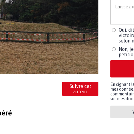
Oui, di
victoir
selon m
Non, je
pétiti
En signant l
Suivre cet
mes données 
auteur
commentaires
sur mes droit
béré