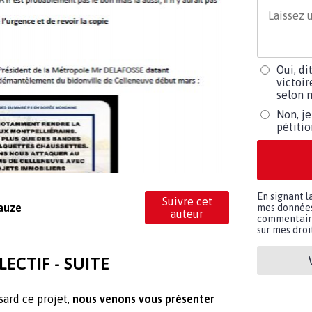
Oui, di
victoir
selon m
Non, je
pétiti
En signant l
Suivre cet
Rauze
mes données 
auteur
commentaires
sur mes droit
ECTIF - SUITE
sard ce projet,
nous venons vous présenter