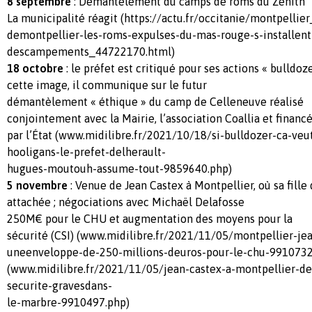
8 septembre
: Démantèlement du camps de roms du Zénith
La municipalité réagit (https://actu.fr/occitanie/montpellie
demontpellier-les-roms-expulses-du-mas-rouge-s-installent
descampements_44722170.html)
18 octobre
: le préfet est critiqué pour ses actions « bulldoze
cette image, il communique sur le futur
démantèlement « éthique » du camp de Celleneuve réalisé
conjointement avec la Mairie, l’association Coallia et financ
par l’État (www.midilibre.fr/2021/10/18/si-bulldozer-ca-veu
hooligans-le-prefet-delherault-
hugues-moutouh-assume-tout-9859640.php)
5 novembre
: Venue de Jean Castex à Montpellier, où sa fill
attachée ; négociations avec Michaël Delafosse
250M€ pour le CHU et augmentation des moyens pour la
sécurité (CSI) (www.midilibre.fr/2021/11/05/montpellier-je
uneenveloppe-de-250-millions-deuros-pour-le-chu-9910732
(www.midilibre.fr/2021/11/05/jean-castex-a-montpellier-d
securite-gravesdans-
le-marbre-9910497.php)