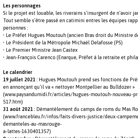
Les personnages
Si le projet est louable, les riverains s’insurgent de n’avoir j
Tout semble s’être passé en catimini entres les équipes rap
personnes :
• Le Préfet Hugues Moutouh (ancien Bras droit du Ministre de
• Le Président de la Métropole Michaël Delafosse (PS)
• Le Premier Ministre Jean Castex
• Jean-François Carenco (Enarque, Préfet à la retraite et phil
Le calendrier
19 juillet 2021
: Hugues Moutouh prend ses fonctions de Préf
en annonçant qu’il va « nettoyer Montpellier au Bulldozer »
(www.paysandumidi.fr/articles/hugues-moutouh-nouveau-pre
517.htm)
31 août 2021
: Démantèlement du camps de roms du Mas R
(www.francebleu.fr/infos/faits-divers-justice/deux-campem
demanteles-au-masrouge-
a-lattes-1630401357)