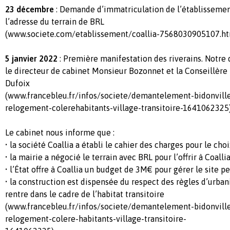
23 décembre
: Demande d’immatriculation de l’établisseme
l’adresse du terrain de BRL
(www.societe.com/etablissement/coallia-7568030905107.ht
5 janvier 2022
: Première manifestation des riverains. Notre 
le directeur de cabinet Monsieur Bozonnet et la Conseillè
Dufoix
(www.francebleu.fr/infos/societe/demantelement-bidonvill
relogement-colerehabitants-village-transitoire-1641062325
Le cabinet nous informe que :
• la société Coallia a établi le cahier des charges pour le choi
• la mairie a négocié le terrain avec BRL pour l’offrir à Coalli
• l’État offre à Coallia un budget de 3M€ pour gérer le site p
• la construction est dispensée du respect des règles d’urba
rentre dans le cadre de l’habitat transitoire
(www.francebleu.fr/infos/societe/demantelement-bidonvill
relogement-colere-habitants-village-transitoire-