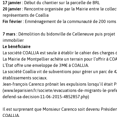
17 janvier
: Début du chantier sur la parcelle de BRL
20 janvier
: Rencontre organisée par la Mairie entre le collect
représentants de Coallia
Fin février
: Emménagement de la communauté de 200 roms
7 mars
: Démolition du bidonville de Celleneuve puis projet
immobilier
Le bénéficiaire
La société COALLIA est seule à établir le cahier des charges d
La Mairie de Montpellier achète un terrain pour l’offrir à CO
L’État offre une enveloppe de 3M€ à COALLIA.
La société Coallia vit de subventions pour gérer un parc de 
établissements sociaux.
Jean-françois Carenco prônait les expulsions lorsqu’il était Pr
(www.leparisien.fr/societe/evacuations-de-migrants-le-prefe
defend-sa-decision-11-06-2015-4852857.php)
Il est surprenant que Monsieur Carenco soit devenu Présiden
COALLIA.