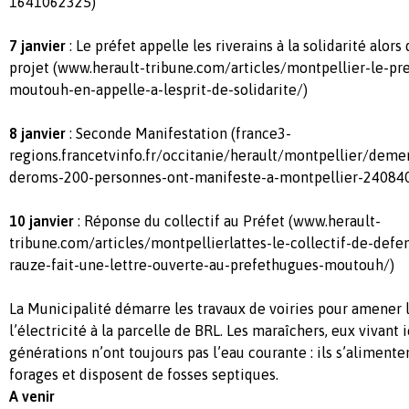
1641062325)
7 janvier
: Le préfet appelle les riverains à la solidarité alors 
projet (www.herault-tribune.com/articles/montpellier-le-pr
moutouh-en-appelle-a-lesprit-de-solidarite/)
8 janvier
: Seconde Manifestation (france3-
regions.francetvinfo.fr/occitanie/herault/montpellier/de
deroms-200-personnes-ont-manifeste-a-montpellier-240840
10 janvier
: Réponse du collectif au Préfet (www.herault-
tribune.com/articles/montpellierlattes-le-collectif-de-defe
rauze-fait-une-lettre-ouverte-au-prefethugues-moutouh/)
La Municipalité démarre les travaux de voiries pour amener l’
l’électricité à la parcelle de BRL. Les maraîchers, eux vivant 
générations n’ont toujours pas l’eau courante : ils s’alimente
forages et disposent de fosses septiques.
A venir