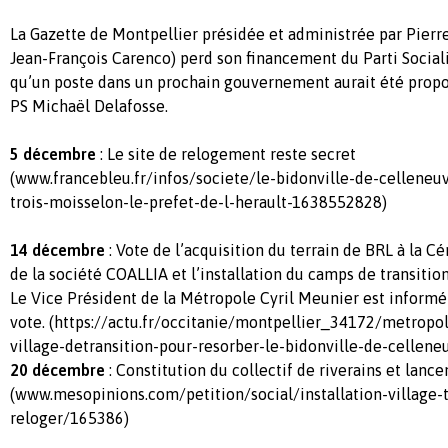
La Gazette de Montpellier présidée et administrée par Pierre
Jean-François Carenco) perd son financement du Parti Socialist
qu’un poste dans un prochain gouvernement aurait été prop
PS Michaël Delafosse.
5 décembre
: Le site de relogement reste secret
(www.francebleu.fr/infos/societe/le-bidonville-de-celleneu
trois-moisselon-le-prefet-de-l-herault-1638552828)
14 décembre
: Vote de l’acquisition du terrain de BRL à la C
de la société COALLIA et l’installation du camps de transition
Le Vice Président de la Métropole Cyril Meunier est inform
vote. (https://actu.fr/occitanie/montpellier_34172/metropo
village-detransition-pour-resorber-le-bidonville-de-cellen
20 décembre
: Constitution du collectif de riverains et lanc
(www.mesopinions.com/petition/social/installation-village-t
reloger/165386)