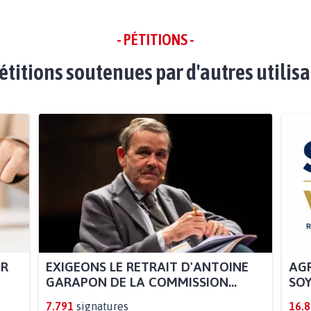
- PÉTITIONS -
étitions soutenues par d'autres utilis
UR
EXIGEONS LE RETRAIT D'ANTOINE
AGR
GARAPON DE LA COMMISSION...
SOY
7.791
signatures
16.