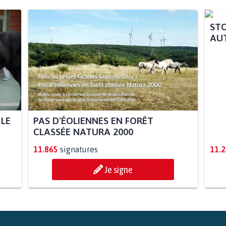
 LE
PAS D'ÉOLIENNES EN FORÊT
STO
CLASSÉE NATURA 2000
AUT
11.865
signatures
11.
Je signe