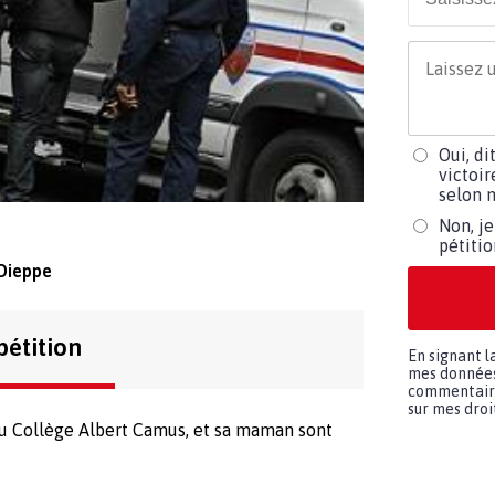
Oui, di
victoir
selon m
Non, je
pétiti
 Dieppe
pétition
En signant l
mes données 
commentaires
sur mes droit
au Collège Albert Camus, et sa maman sont