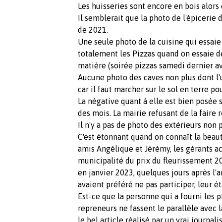
Les huisseries sont encore en bois alors 
Il semblerait que la photo de l'épicerie 
de 2021.
Une seule photo de la cuisine qui essaie
totalement les Pizzas quand on essaie de
matière (soirée pizzas samedi dernier av
Aucune photo des caves non plus dont l
car il faut marcher sur le sol en terre p
La négative quant à elle est bien posée 
des mois. La mairie refusant de la faire r
Il n'y a pas de photo des extérieurs non p
C'est étonnant quand on connaît la beaut
amis Angélique et Jérémy, les gérants ac
municipalité du prix du fleurissement 2
en janvier 2023, quelques jours après l'a
avaient préféré ne pas participer, leur é
Est-ce que la personne qui a fourni les 
repreneurs ne fassent le parallèle avec
le bel article réalisé par un vrai journal