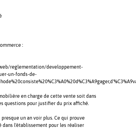
é
 commerce :
fr/web/reglementation/developpement-
uer-un-fonds-de-
hode%20consiste%20%C3%A0%20d%C3%A9gager,d'%C3%A9valu
obilière en charge de cette vente soit dans
 questions pour justifier du prix affiché.
 presque un an voir plus. Ce qui prouve
 dans l'établissement pour les réaliser