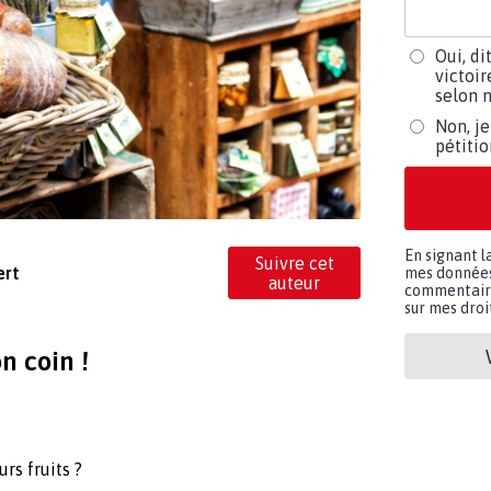
Oui, di
victoir
selon m
Non, je
pétiti
En signant l
Suivre cet
ert
mes données 
auteur
commentaires
sur mes droit
n coin !
rs fruits ?