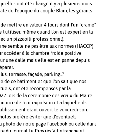
qu'elles ont été changé il y a plusieurs mois.
date de l'époque du couple Blain, les gérants
 de mettre en valeur 4 fours dont l'un "crame"
 l'utiliser, même quand l'on est expert en la
ec un pizzaoili professionnel).
'une semble ne pas être aux normes (HACCP)
our accéder à la chambre froide positive.
sur une dalle mais elle est en panne depuis
éparer.
lus, terrasse, façade, parking..?
é de ce bâtiment et que l'on sait que nos
tuels, ont été récompensés par la
022 lors de la cérémonie des vœux du Maire
nnonce de leur expulsion et à laquelle ils
tablissement étant ouvert le vendredi soir.
photos préfère éviter que d'éventuels
 la photo de notre page Facebook ou celle dans
iste du journal Le Progrès Villefranche et