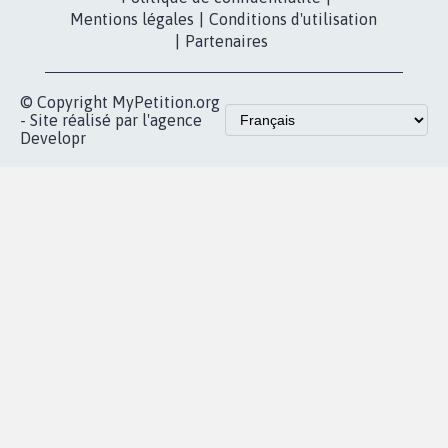
Contact
Les pétitions
presse
proches de chez
vous
Accueil
|
Nous soutenir
|
Aide
|
FAQ
|
Contactez-nous
|
Vie privée
|
Cookies
|
Politique de confidentialité
|
Mentions légales
|
Conditions d'utilisation
|
Partenaires
© Copyright MyPetition.org
- Site réalisé par l'agence
Developr