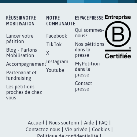
11.273
signatures
Je signe
RÉUSSIR VOTRE
NOTRE
ESPACE PRESSE
MOBILISATION
COMMUNAUTÉ
Qui sommes-
nous?
Lancer votre
Facebook
pétition
Nos pétitions
TikTok
dans la
Blog - Parlons
X
presse
Mobilisation
Instagram
MyPetition
Accompagnement
dans la
Youtube
Partenariat et
presse
fundraising