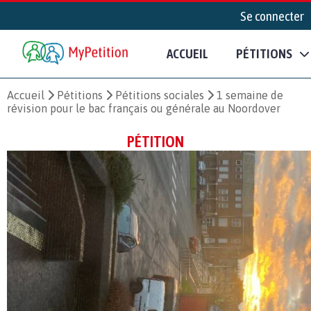
Se connecter
ACCUEIL
PÉTITIONS
Accueil
Pétitions
Pétitions sociales
1 semaine de
révision pour le bac français ou générale au Noordover
PÉTITION