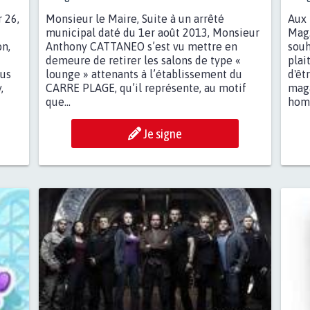
 26,
Monsieur le Maire, Suite à un arrêté
Aux 
municipal daté du 1er août 2013, Monsieur
Mag.
on,
Anthony CATTANEO s’est vu mettre en
souh
demeure de retirer les salons de type «
plai
 us
lounge » attenants à l’établissement du
d'êt
,
CARRE PLAGE, qu’il représente, au motif
maga
que...
homm
Je signe