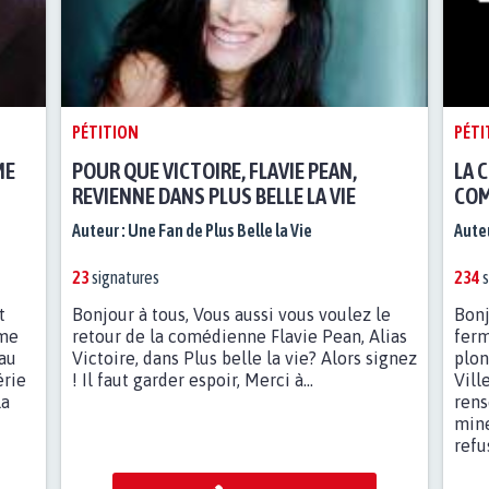
PÉTITION
PÉTI
ME
POUR QUE VICTOIRE, FLAVIE PEAN,
LA 
REVIENNE DANS PLUS BELLE LA VIE
COM
Auteur :
Une Fan de Plus Belle la Vie
Auteu
23
signatures
234
s
t
Bonjour à tous, Vous aussi vous voulez le
Bonj
ème
retour de la comédienne Flavie Pean, Alias
ferm
 au
Victoire, dans Plus belle la vie? Alors signez
plon
érie
! Il faut garder espoir, Merci à...
Vill
la
rens
mine
refus