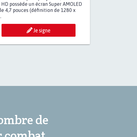
r HD possède un écran Super AMOLED
e 4,7 pouces (définition de 1280 x
.
Je signe
nombre de
r combat,