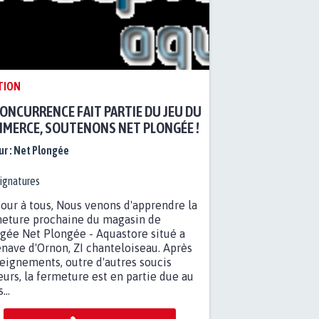
TION
CONCURRENCE FAIT PARTIE DU JEU DU
MERCE, SOUTENONS NET PLONGÉE !
r :
Net Plongée
ignatures
our à tous, Nous venons d'apprendre la
eture prochaine du magasin de
gée Net Plongée - Aquastore situé a
enave d'Ornon, ZI chanteloiseau. Après
eignements, outre d'autres soucis
urs, la fermeture est en partie due au
...