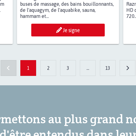
lm
buses de massage, des bains bouillonnants,
Raz
.
de l'aquagym, de l'aquabike, sauna,
HD d
hammam et...
720..
Je signe
1
2
3
...
13
mettons au plus grand 
 d'être entendus dans leu