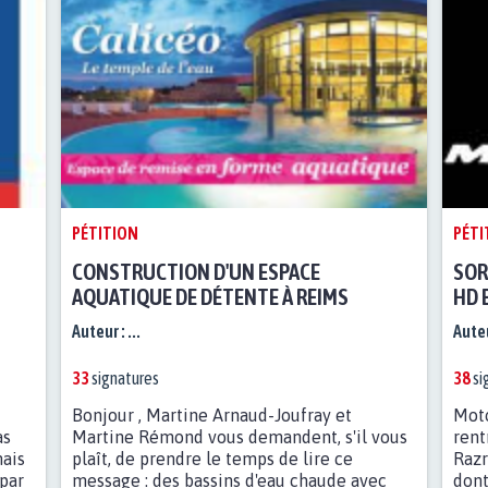
PÉTITION
PÉTI
CONSTRUCTION D'UN ESPACE
SOR
AQUATIQUE DE DÉTENTE À REIMS
HD 
Auteur :
...
Auteu
33
signatures
38
si
u
Bonjour , Martine Arnaud-Joufray et
Moto
as
Martine Rémond vous demandent, s'il vous
rent
ais
plaît, de prendre le temps de lire ce
Razr
par
message : des bassins d'eau chaude avec
dont