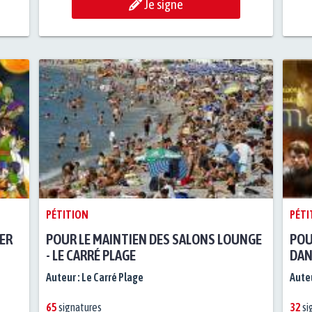
Je signe
PÉTITION
PÉTI
ER
POUR LE MAINTIEN DES SALONS LOUNGE
POU
- LE CARRÉ PLAGE
DAN
Auteur :
Le Carré Plage
Auteu
65
signatures
32
si