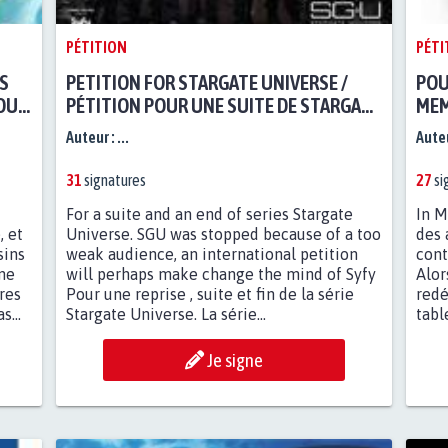
PÉTITION
PÉTI
OS
PETITION FOR STARGATE UNIVERSE /
POU
TOUS
PÉTITION POUR UNE SUITE DE STARGATE
MEM
UNIVERSE / ДЛЯ
Auteur :
...
Auteu
ВОЗОБНОВЛЕНИЯ,
ПРОДОЛЖЕНИЕ И КОНЕЦ
31
signatures
27
si
СЕРИИ STARGATE UNIVERSE.
For a suite and an end of series Stargate
In M
, et
Universe. SGU was stopped because of a too
des 
sins
weak audience, an international petition
cont
 ne
will perhaps make change the mind of Syfy
Alor
res
Pour une reprise , suite et fin de la série
redé
...
Stargate Universe. La série...
tabl
Je signe