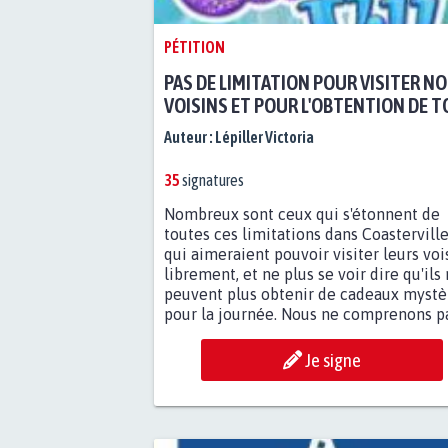
PÉTITION
PAS DE LIMITATION POUR VISITER N
VOISINS ET POUR L'OBTENTION DE 
NOS CADEAUX MYSTÈRES.
Auteur :
Lépiller Victoria
35
signatures
Nombreux sont ceux qui s'étonnent de
toutes ces limitations dans Coasterville
qui aimeraient pouvoir visiter leurs voi
librement, et ne plus se voir dire qu'ils
peuvent plus obtenir de cadeaux mystè
pour la journée. Nous ne comprenons pas
Je signe