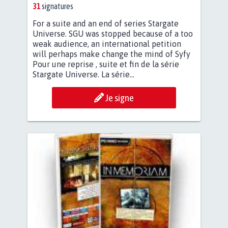
ПРОДОЛЖЕНИЕ И КОНЕЦ
31
signatures
СЕРИИ STARGATE UNIVERSE.
For a suite and an end of series Stargate
Universe. SGU was stopped because of a too
weak audience, an international petition
will perhaps make change the mind of Syfy
Pour une reprise , suite et fin de la série
Stargate Universe. La série...
Je signe