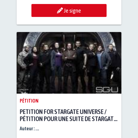
Je signe
PÉTITION
PETITION FOR STARGATE UNIVERSE /
PÉTITION POUR UNE SUITE DE STARGATE
UNIVERSE / ДЛЯ
Auteur :
...
ВОЗОБНОВЛЕНИЯ,