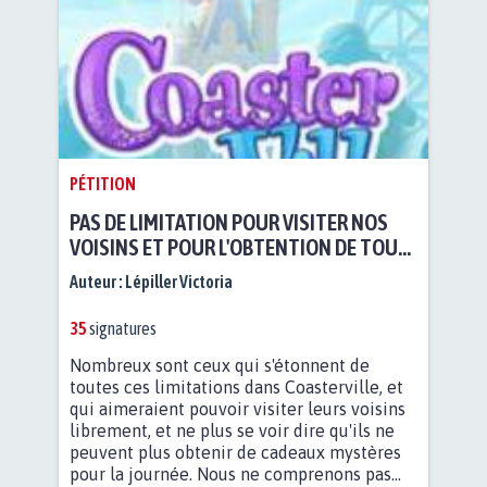
PÉTITION
PAS DE LIMITATION POUR VISITER NOS
VOISINS ET POUR L'OBTENTION DE TOUS
NOS CADEAUX MYSTÈRES.
Auteur :
Lépiller Victoria
35
signatures
Nombreux sont ceux qui s'étonnent de
toutes ces limitations dans Coasterville, et
qui aimeraient pouvoir visiter leurs voisins
librement, et ne plus se voir dire qu'ils ne
peuvent plus obtenir de cadeaux mystères
pour la journée. Nous ne comprenons pas...