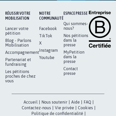
RÉUSSIR VOTRE
NOTRE
ESPACE PRESSE
MOBILISATION
COMMUNAUTÉ
Qui sommes-
nous?
Lancer votre
Facebook
pétition
Nos pétitions
TikTok
dans la
Blog - Parlons
X
presse
Mobilisation
Instagram
MyPetition
Accompagnement
dans la
Youtube
Partenariat et
presse
fundraising
Contact
Les pétitions
presse
proches de chez
vous
Accueil
|
Nous soutenir
|
Aide
|
FAQ
|
Contactez-nous
|
Vie privée
|
Cookies
|
Politique de confidentialité
|