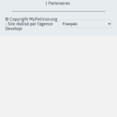
proches de chez
vous
Accueil
|
Nous soutenir
|
Aide
|
FAQ
|
Contactez-nous
|
Vie privée
|
Cookies
|
Politique de confidentialité
|
Mentions légales
|
Conditions d'utilisation
|
Partenaires
© Copyright MyPetition.org
- Site réalisé par l'agence
Developr