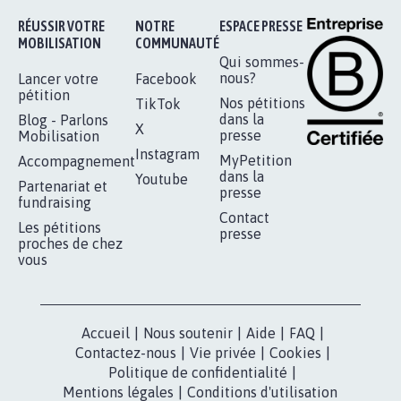
Je signe
RÉUSSIR VOTRE
NOTRE
ESPACE PRESSE
MOBILISATION
COMMUNAUTÉ
Qui sommes-
nous?
Lancer votre
Facebook
pétition
Nos pétitions
TikTok
dans la
Blog - Parlons
X
presse
Mobilisation
Instagram
MyPetition
Accompagnement
dans la
Youtube
Partenariat et
presse
fundraising
Contact
Les pétitions
presse