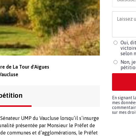
Oui, di
victoir
selon m
Non, je
re de La Tour d'Aigues
pétiti
Vaucluse
pétition
En signant l
mes données 
commentaires
sur mes droit
Sénateur UMP du Vaucluse lorsqu’il s’insurge
unalité présentée par Monsieur le Préfet de
 de communes et d’agglomérations, le Préfet