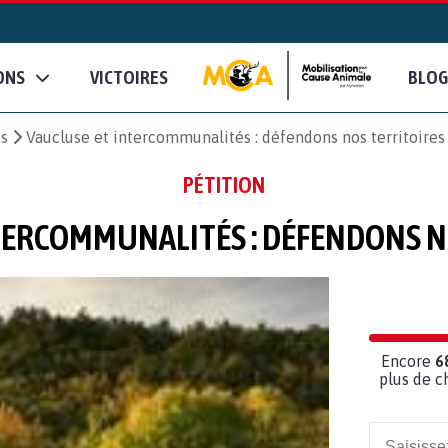
ONS
VICTOIRES
BLOG
es
Vaucluse et intercommunalités : défendons nos territoires 
PÉTITION
TERCOMMUNALITÉS : DÉFENDONS NO
Encore
6
plus de c