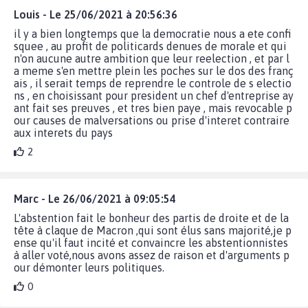
Louis - Le 25/06/2021 à 20:56:36
il y a bien longtemps que la democratie nous a ete confi
squee , au profit de politicards denues de morale et qui
n'on aucune autre ambition que leur reelection , et par l
a meme s'en mettre plein les poches sur le dos des franç
ais , il serait temps de reprendre le controle de s electio
ns , en choisissant pour president un chef d'entreprise ay
ant fait ses preuves , et tres bien paye , mais revocable p
our causes de malversations ou prise d'interet contraire
aux interets du pays
2
Marc - Le 26/06/2021 à 09:05:54
L'abstention fait le bonheur des partis de droite et de la
tête à claque de Macron ,qui sont élus sans majorité,je p
ense qu'il faut incité et convaincre les abstentionnistes
à aller voté,nous avons assez de raison et d'arguments p
our démonter leurs politiques.
0