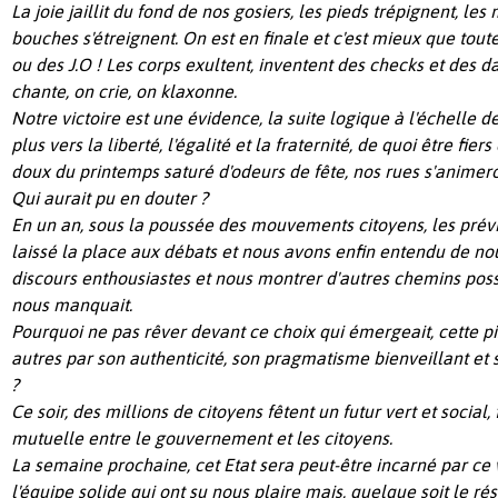
La joie jaillit du fond de nos gosiers, les pieds trépignent, les 
bouches s'étreignent. On est en finale et c'est mieux que tout
ou des J.O ! Les corps exultent, inventent des checks et des d
chante, on crie, on klaxonne.
Notre victoire est une évidence, la suite logique à l'échelle d
plus vers la liberté, l'égalité et la fraternité, de quoi être fier
doux du printemps saturé d'odeurs de fête, nos rues s'animero
Qui aurait pu en douter ?
En un an, sous la poussée des mouvements citoyens, les prévi
laissé la place aux débats et nous avons enfin entendu de no
discours enthousiastes et nous montrer d'autres chemins possib
nous manquait.
Pourquoi ne pas rêver devant ce choix qui émergeait, cette pi
autres par son authenticité, son pragmatisme bienveillant et 
?
Ce soir, des millions de citoyens fêtent un futur vert et social
mutuelle entre le gouvernement et les citoyens.
La semaine prochaine, cet Etat sera peut-être incarné par ce 
l'équipe solide qui ont su nous plaire mais, quelque soit le ré