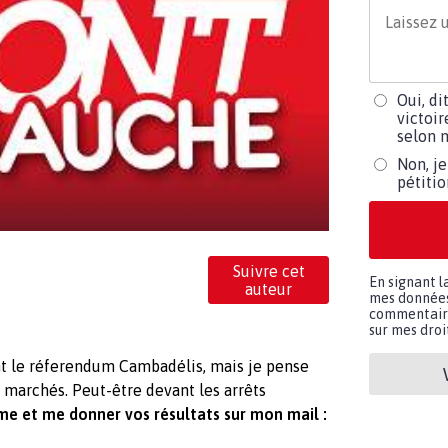
Oui, di
victoir
selon m
Non, je
pétiti
Suivre cet
En signant l
auteur
mes données 
commentaires
sur mes droit
ant le réferendum Cambadélis, mais je pense
s marchés. Peut-être devant les arrêts
me et me donner vos résultats sur mon mail :