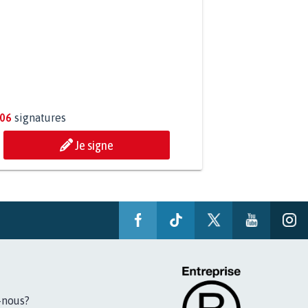
ESSION DE MON FILS THÉO :
ONS TOUS MOBILISÉS...
806
signatures
Je signe
-nous?