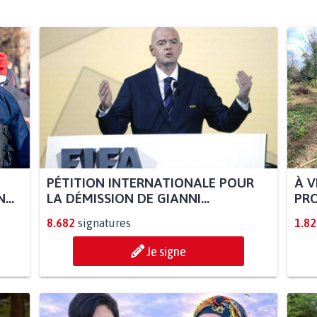
PÉTITION INTERNATIONALE POUR
À V
...
LA DÉMISSION DE GIANNI...
PRO
8.682
signatures
1.82
Je signe