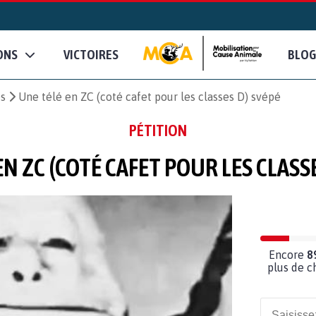
ONS
VICTOIRES
BLOG
es
Une télé en ZC (coté cafet pour les classes D) svépé
PÉTITION
EN ZC (COTÉ CAFET POUR LES CLASSE
Encore
8
plus de c