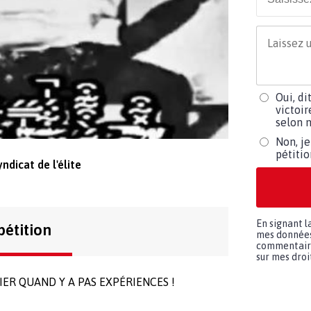
Oui, di
victoir
selon m
Non, je
pétiti
ndicat de l'élite
En signant l
pétition
mes données 
commentaires
sur mes droit
IER QUAND Y A PAS EXPÉRIENCES !