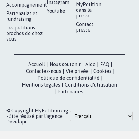
RÉUSSIR VOTRE
NOTRE
ESPACE PRESSE
MOBILISATION
COMMUNAUTÉ
Qui sommes-
nous?
Lancer votre
Facebook
pétition
Nos pétitions
TikTok
dans la
Blog - Parlons
X
presse
Mobilisation
Instagram
MyPetition
Accompagnement
dans la
Youtube
Partenariat et
presse
fundraising
Contact
Les pétitions
presse
proches de chez
vous
Accueil
|
Nous soutenir
|
Aide
|
FAQ
|
Contactez-nous
|
Vie privée
|
Cookies
|
Politique de confidentialité
|