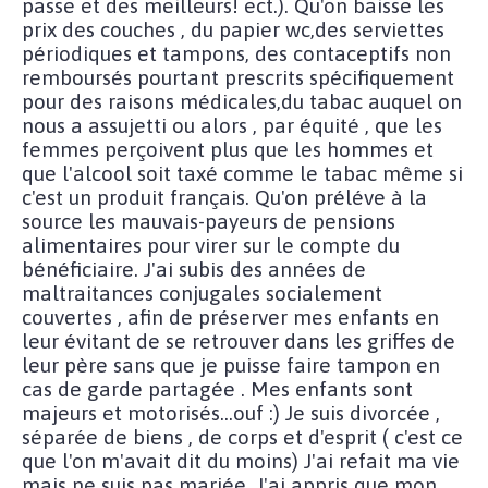
passe et des meilleurs! ect.). Qu'on baisse les
prix des couches , du papier wc,des serviettes
périodiques et tampons, des contaceptifs non
remboursés pourtant prescrits spécifiquement
pour des raisons médicales,du tabac auquel on
nous a assujetti ou alors , par équité , que les
femmes perçoivent plus que les hommes et
que l'alcool soit taxé comme le tabac même si
c'est un produit français. Qu'on préléve à la
source les mauvais-payeurs de pensions
alimentaires pour virer sur le compte du
bénéficiaire. J'ai subis des années de
maltraitances conjugales socialement
couvertes , afin de préserver mes enfants en
leur évitant de se retrouver dans les griffes de
leur père sans que je puisse faire tampon en
cas de garde partagée . Mes enfants sont
majeurs et motorisés...ouf :) Je suis divorcée ,
séparée de biens , de corps et d'esprit ( c'est ce
que l'on m'avait dit du moins) J'ai refait ma vie
mais ne suis pas mariée. J'ai appris que mon