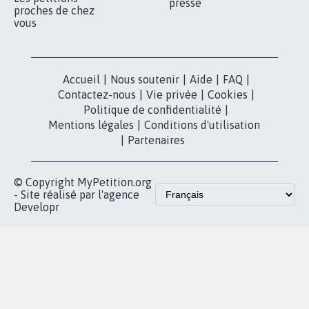
nous?
Lancer votre
Facebook
pétition
Nos pétitions
TikTok
dans la
Blog - Parlons
X
presse
Mobilisation
Instagram
MyPetition
Accompagnement
dans la
Youtube
Partenariat et
presse
fundraising
Contact
Les pétitions
presse
proches de chez
vous
Accueil
|
Nous soutenir
|
Aide
|
FAQ
|
Contactez-nous
|
Vie privée
|
Cookies
|
Politique de confidentialité
|
Mentions légales
|
Conditions d'utilisation
|
Partenaires