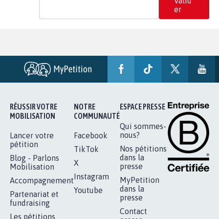
Valid
er
RÉUSSIR VOTRE
NOTRE
ESPACE PRESSE
MOBILISATION
COMMUNAUTÉ
Qui sommes-
nous?
Lancer votre
Facebook
pétition
Nos pétitions
TikTok
dans la
Blog - Parlons
X
presse
Mobilisation
Instagram
MyPetition
Accompagnement
dans la
Youtube
Partenariat et
presse
fundraising
Contact
Les pétitions