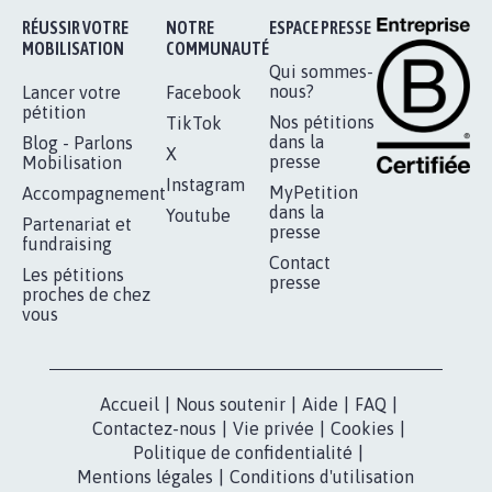
Je signe
RÉUSSIR VOTRE
NOTRE
ESPACE PRESSE
MOBILISATION
COMMUNAUTÉ
Qui sommes-
nous?
Lancer votre
Facebook
pétition
Nos pétitions
TikTok
dans la
Blog - Parlons
X
presse
Mobilisation
Instagram
MyPetition
Accompagnement
dans la
Youtube
Partenariat et
presse
fundraising
Contact
Les pétitions
presse