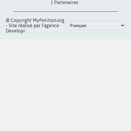
proches de chez
vous
Accueil
|
Nous soutenir
|
Aide
|
FAQ
|
Contactez-nous
|
Vie privée
|
Cookies
|
Politique de confidentialité
|
Mentions légales
|
Conditions d'utilisation
|
Partenaires
© Copyright MyPetition.org
- Site réalisé par l'agence
Developr