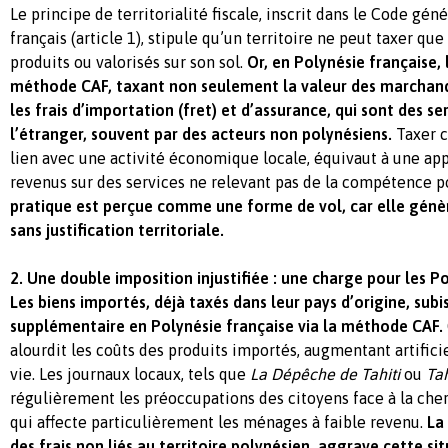
Le principe de territorialité fiscale, inscrit dans le Code gén
français (article 1), stipule qu’un territoire ne peut taxer que
produits ou valorisés sur son sol.
Or, en Polynésie française,
méthode CAF, taxant non seulement la valeur des marchan
les frais d’importation (fret) et d’assurance, qui sont des ser
l’étranger, souvent par des acteurs non polynésiens.
Taxer c
lien avec une activité économique locale, équivaut à une ap
revenus sur des services ne relevant pas de la compétence 
pratique est perçue comme une forme de vol, car elle génèr
sans justification territoriale.
2. Une double imposition injustifiée : une charge pour les Po
Les biens importés, déjà taxés dans leur pays d’origine, sub
supplémentaire en Polynésie française via la méthode CAF.
alourdit les coûts des produits importés, augmentant artifici
vie. Les journaux locaux, tels que
La Dépêche de Tahiti
ou
Tah
régulièrement les préoccupations des citoyens face à la cher
qui affecte particulièrement les ménages à faible revenu.
La
des frais non liés au territoire polynésien, aggrave cette sit