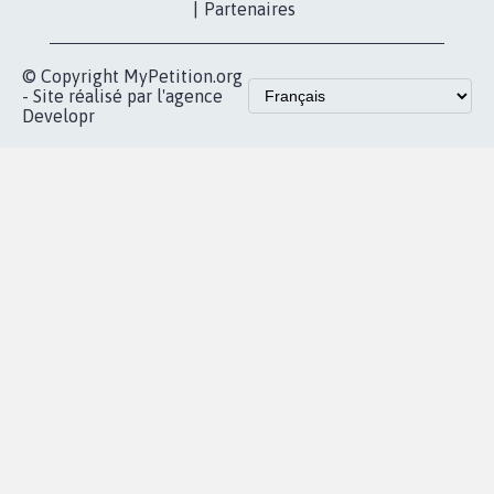
nous?
Lancer votre
Facebook
pétition
Nos pétitions
TikTok
dans la
Blog - Parlons
X
presse
Mobilisation
Instagram
MyPetition
Accompagnement
dans la
Youtube
Partenariat et
presse
fundraising
Contact
Les pétitions
presse
proches de chez
vous
Accueil
|
Nous soutenir
|
Aide
|
FAQ
|
Contactez-nous
|
Vie privée
|
Cookies
|
Politique de confidentialité
|
Mentions légales
|
Conditions d'utilisation
|
Partenaires
© Copyright MyPetition.org