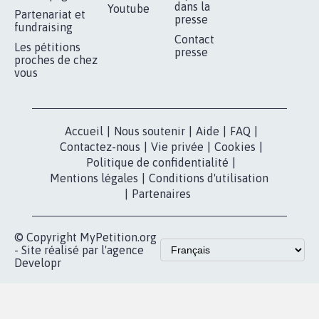
RÉUSSIR VOTRE
NOTRE
ESPACE PRESSE
MOBILISATION
COMMUNAUTÉ
Qui sommes-
nous?
Lancer votre
Facebook
pétition
Nos pétitions
TikTok
dans la
Blog - Parlons
X
presse
Mobilisation
Instagram
MyPetition
Accompagnement
dans la
Youtube
Partenariat et
presse
fundraising
Contact
Les pétitions
presse
proches de chez
vous
Accueil
|
Nous soutenir
|
Aide
|
FAQ
|
Contactez-nous
|
Vie privée
|
Cookies
|
Politique de confidentialité
|
Mentions légales
|
Conditions d'utilisation