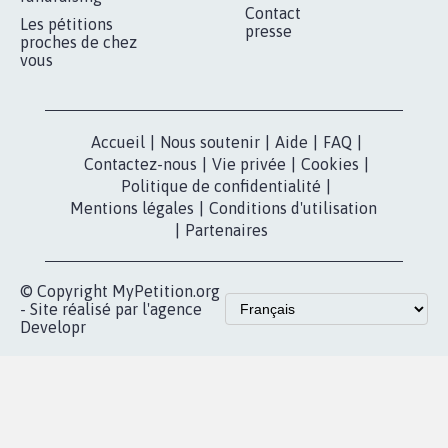
MOBILISATION
COMMUNAUTÉ
Qui sommes-
nous?
Lancer votre
Facebook
pétition
Nos pétitions
TikTok
dans la
Blog - Parlons
X
presse
Mobilisation
Instagram
MyPetition
Accompagnement
dans la
Youtube
Partenariat et
presse
fundraising
Contact
Les pétitions
presse
proches de chez
vous
Accueil
|
Nous soutenir
|
Aide
|
FAQ
|
Contactez-nous
|
Vie privée
|
Cookies
|
Politique de confidentialité
|
Mentions légales
|
Conditions d'utilisation
|
Partenaires