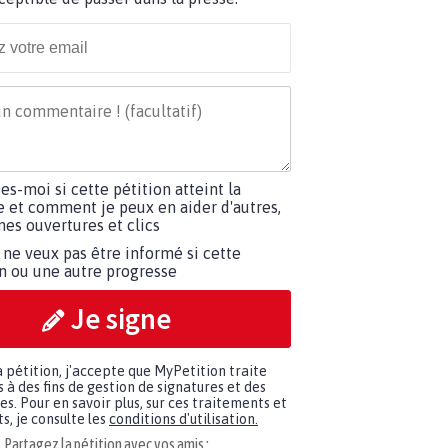
tes-moi si cette pétition atteint la
e et comment je peux en aider d'autres,
es ouvertures et clics
 ne veux pas être informé si cette
on ou une autre progresse
Je signe
a pétition, j'accepte que MyPetition traite
à des fins de gestion de signatures et des
. Pour en savoir plus, sur ces traitements et
s, je consulte les
conditions d'utilisation.
Partagez la pétition avec vos amis :