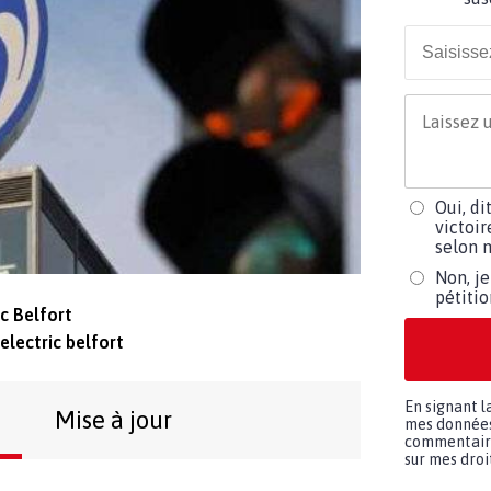
Oui, di
victoir
selon m
Non, je
pétiti
ic Belfort
electric belfort
En signant l
Mise à jour
mes données 
commentaires
sur mes droit