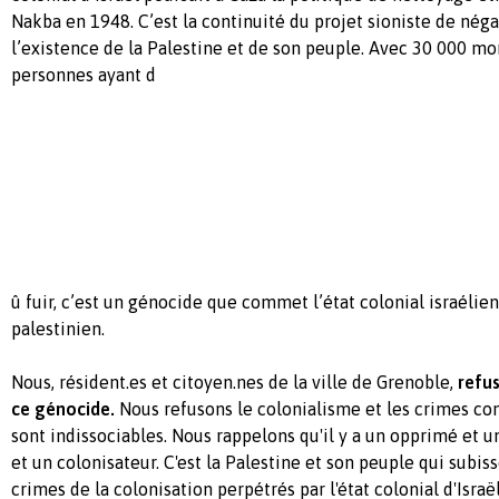
Nakba en 1948. C’est la continuité du projet sioniste de nég
l’existence de la Palestine et de son peuple. Avec 30 000 mor
personnes ayant d
û
fuir, c’est un génocide que commet l’état colonial israélie
palestinien.
Nous, résident.es et citoyen.nes de la ville de Grenoble,
refu
ce génocide.
Nous refusons
le
colonialisme et
les
crimes con
sont indissociables. Nous rappelons qu'il y a un opprimé et u
et un colonisateur. C'est la Palestine et son peuple qui subi
s
crimes de la colonisation
perpétré
s
par
l'état colonial d'Israël