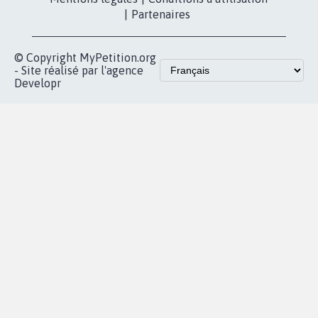
Qui sommes-
nous?
Lancer votre
Facebook
pétition
Nos pétitions
TikTok
dans la
Blog - Parlons
X
presse
Mobilisation
Instagram
MyPetition
Accompagnement
dans la
Youtube
Partenariat et
presse
fundraising
Contact
Les pétitions
presse
proches de chez
vous
Accueil
|
Nous soutenir
|
Aide
|
FAQ
|
Contactez-nous
|
Vie privée
|
Cookies
|
Politique de confidentialité
|
Mentions légales
|
Conditions d'utilisation
|
Partenaires