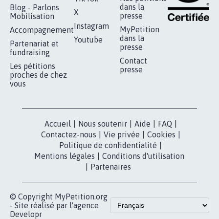
SOYONS TOUS MOBILISÉS...
16.831
signatures
Je signe
RÉUSSIR VOTRE
NOTRE
ESPACE PRESSE
MOBILISATION
COMMUNAUTÉ
Qui sommes-
nous?
Lancer votre
Facebook
pétition
Nos pétitions
TikTok
dans la
Blog - Parlons
X
presse
Mobilisation
Instagram
MyPetition
Accompagnement