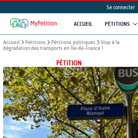
Se connecter
ACCUEIL
PÉTITIONS
Accueil
Pétitions
Pétitions politiques
Stop à la
dégradation des transports en Île-de-France !
PÉTITION