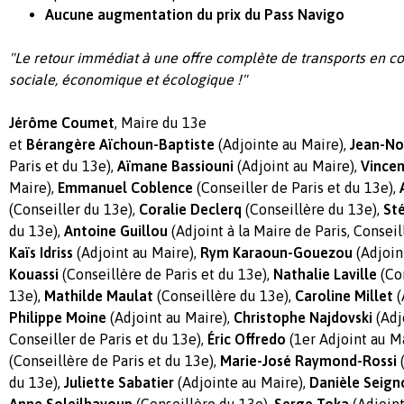
Aucune augmentation du prix du Pass Navigo
"Le retour immédiat à une offre complète de transports en 
sociale, économique et écologique !"
Jérôme Coumet
, Maire du 13e
et
Bérangère Aïchoun-Baptiste
(Adjointe au Maire),
Jean-No
Paris et du 13e),
Aïmane Bassiouni
(Adjoint au Maire),
Vincen
Maire),
Emmanuel Coblence
(Conseiller de Paris et du 13e),
(Conseiller du 13e),
Coralie Declerq
(Conseillère du 13e),
Sté
du 13e),
Antoine Guillou
(Adjoint à la Maire de Paris, Conseil
Kaïs Idriss
(Adjoint au Maire),
Rym Karaoun-Gouezou
(Adjoin
Kouassi
(Conseillère de Paris et du 13e),
Nathalie Laville
(Con
13e),
Mathilde Maulat
(Conseillère du 13e),
Caroline Millet
(
Philippe Moine
(Adjoint au Maire),
Christophe Najdovski
(Adjo
Conseiller de Paris et du 13e),
Éric Offredo
(1er Adjoint au M
(Conseillère de Paris et du 13e),
Marie-José Raymond-Rossi
(
du 13e),
Juliette Sabatier
(Adjointe au Maire),
Danièle Seign