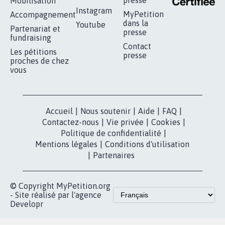
16.844
signatures
Je signe
RÉUSSIR VOTRE
NOTRE
ESPACE PRESSE
MOBILISATION
COMMUNAUTÉ
Qui sommes-
nous?
Lancer votre
Facebook
pétition
Nos pétitions
TikTok
dans la
Blog - Parlons
X
presse
Mobilisation
Instagram
MyPetition
Accompagnement
dans la
Youtube
Partenariat et
presse
fundraising