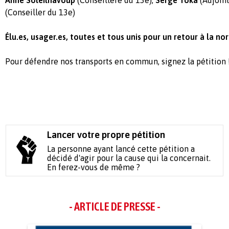
Anne Soleilhavoup
(Conseillère du 13e),
Serge Toka
(Adjoint
(Conseiller du 13e)
Élu.es, usager.es, toutes et tous unis pour un retour à la no
Pour défendre nos transports en commun, signez la pétition 
Lancer votre propre pétition
La personne ayant lancé cette pétition a
décidé d'agir pour la cause qui la concernait.
En ferez-vous de même ?
- ARTICLE DE PRESSE -