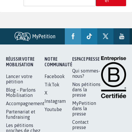
er
RÉUSSIR VOTRE
NOTRE
ESPACE PRESSE
MOBILISATION
COMMUNAUTÉ
Qui sommes-
nous?
Lancer votre
Facebook
pétition
Nos pétitions
TikTok
dans la
Blog - Parlons
X
presse
Mobilisation
Instagram
MyPetition
Accompagnement
dans la
Youtube
Partenariat et
presse
fundraising
Contact
Les pétitions
presse
proches de chez