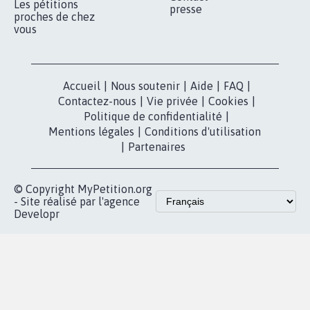
Qui sommes-
nous?
Lancer votre
Facebook
pétition
Nos pétitions
TikTok
dans la
Blog - Parlons
X
presse
Mobilisation
Instagram
MyPetition
Accompagnement
dans la
Youtube
Partenariat et
presse
fundraising
Contact
Les pétitions
presse
proches de chez
vous
Accueil
|
Nous soutenir
|
Aide
|
FAQ
|
Contactez-nous
|
Vie privée
|
Cookies
|
Politique de confidentialité
|
Mentions légales
|
Conditions d'utilisation
|
Partenaires