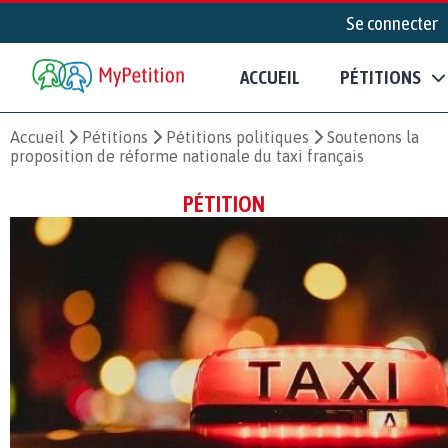
Se connecter
ACCUEIL
PÉTITIONS
Accueil
Pétitions
Pétitions politiques
Soutenons la
proposition de réforme nationale du taxi français
PÉTITION