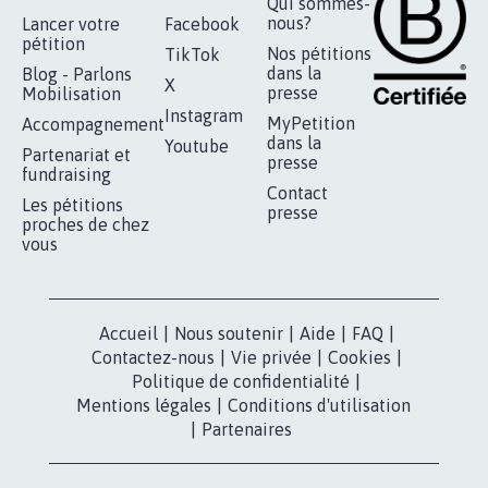
RÉUSSIR VOTRE
NOTRE
ESPACE PRESSE
MOBILISATION
COMMUNAUTÉ
Qui sommes-
nous?
Lancer votre
Facebook
pétition
Nos pétitions
TikTok
dans la
Blog - Parlons
X
presse
Mobilisation
Instagram
MyPetition
Accompagnement
dans la
Youtube
Partenariat et
presse
fundraising
Contact
Les pétitions
presse
proches de chez
vous