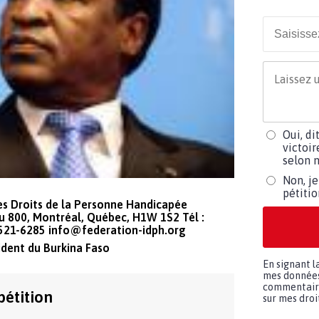
Oui, di
victoir
selon m
Non, je
pétiti
es Droits de la Personne Handicapée
u 800, Montréal, Québec, H1W 1S2 Tél :
-521-6285
info@federation-idph.org
ident du Burkina Faso
En signant l
mes données 
commentaires
pétition
sur mes droit