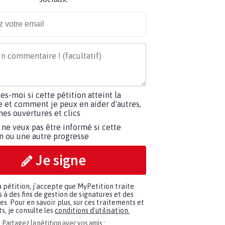
tes-moi si cette pétition atteint la
e et comment je peux en aider d'autres,
es ouvertures et clics
 ne veux pas être informé si cette
on ou une autre progresse
Je signe
a pétition, j'accepte que MyPetition traite
à des fins de gestion de signatures et des
. Pour en savoir plus, sur ces traitements et
s, je consulte les
conditions d'utilisation.
Partagez la pétition avec vos amis :