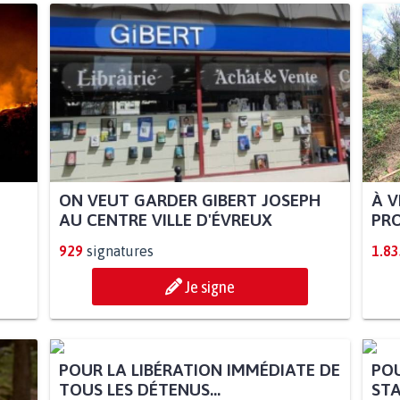
ON VEUT GARDER GIBERT JOSEPH
À V
AU CENTRE VILLE D'ÉVREUX
PRO
929
signatures
1.83
Je signe
POUR LA LIBÉRATION IMMÉDIATE DE
POU
TOUS LES DÉTENUS...
STA