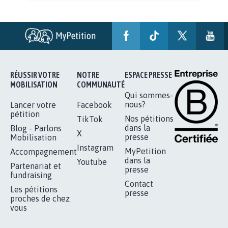
AGRESSION DE MON FILS THÉO :
SOYONS TOUS MOBILISÉS...
16.845
signatures
Je signe
RÉUSSIR VOTRE
NOTRE
ESPACE PRESSE
MOBILISATION
COMMUNAUTÉ
Qui sommes-
nous?
Lancer votre
Facebook
pétition
Nos pétitions
TikTok
dans la
Blog - Parlons
X