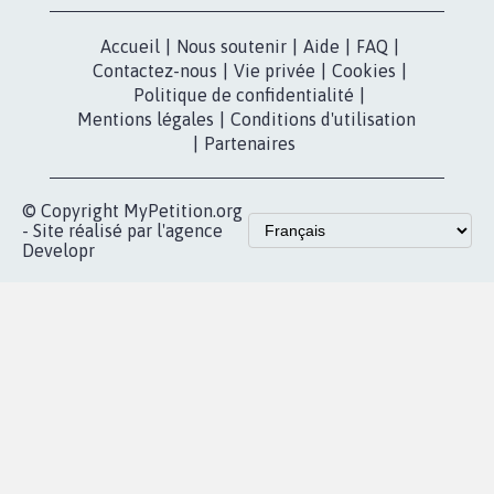
presse
Mobilisation
Instagram
MyPetition
Accompagnement
dans la
Youtube
Partenariat et
presse
fundraising
Contact
Les pétitions
presse
proches de chez
vous
Accueil
|
Nous soutenir
|
Aide
|
FAQ
|
Contactez-nous
|
Vie privée
|
Cookies
|
Politique de confidentialité
|
Mentions légales
|
Conditions d'utilisation
|
Partenaires
© Copyright MyPetition.org
- Site réalisé par l'agence
Developr