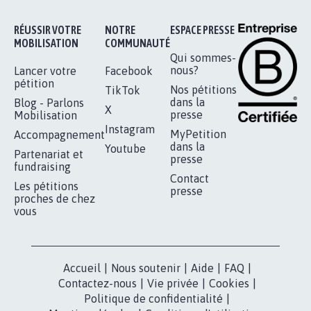
16.828
signatures
Je signe
RÉUSSIR VOTRE
NOTRE
ESPACE PRESSE
MOBILISATION
COMMUNAUTÉ
Qui sommes-
nous?
Lancer votre
Facebook
pétition
Nos pétitions
TikTok
dans la
Blog - Parlons
X
presse
Mobilisation
Instagram
MyPetition
Accompagnement
dans la
Youtube
Partenariat et
presse
fundraising
Contact