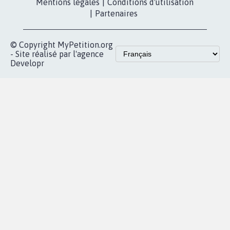
Les pétitions
presse
proches de chez
vous
Accueil
|
Nous soutenir
|
Aide
|
FAQ
|
Contactez-nous
|
Vie privée
|
Cookies
|
Politique de confidentialité
|
Mentions légales
|
Conditions d'utilisation
|
Partenaires
© Copyright MyPetition.org
- Site réalisé par l'agence
Developr