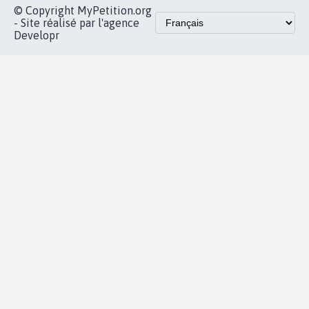
X
presse
Mobilisation
Instagram
MyPetition
Accompagnement
dans la
Youtube
Partenariat et
presse
fundraising
Contact
Les pétitions
presse
proches de chez
vous
Accueil
|
Nous soutenir
|
Aide
|
FAQ
|
Contactez-nous
|
Vie privée
|
Cookies
|
Politique de confidentialité
|
Mentions légales
|
Conditions d'utilisation
|
Partenaires
© Copyright MyPetition.org
- Site réalisé par l'agence
Developr