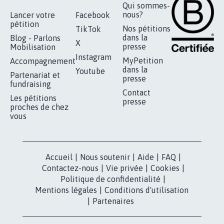
RENDRE LES CRIMES SEXUELS SUR
MINEURS IMPRESCRIPTIBLES
92.317
signatures
Je signe
RÉUSSIR VOTRE
NOTRE
ESPACE PRESSE
MOBILISATION
COMMUNAUTÉ
Qui sommes-
nous?
Lancer votre
Facebook
pétition
Nos pétitions
TikTok
dans la
Blog - Parlons