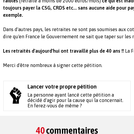
faibles
(retraite à moins de 2000 euros/mois)
ce qui est ina
toujours payer la CSG, CRDS etc... sans aucune aide pour pay
exemple.
Dans d'autres pays, les retraites ne sont pas soumises aux coti
dire qu'en France le Gouvernement ne sait que taper sur les r
Les retraités d'aujourd'hui ont travaillé plus de 40 ans !!
La F
Merci d'être nombreux à signer cette pétition.
Lancer votre propre pétition
La personne ayant lancé cette pétition a
décidé d'agir pour la cause qui la concernait.
En ferez-vous de même ?
40
commentaires