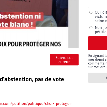
Oui, di
victoir
selon m
Non, je
pétiti
En signant l
Suivre cet
mes données 
auteur
commentaires
sur mes droit
s d’abstention, pas de vote
s.com/petition/politique/choix-proteger-