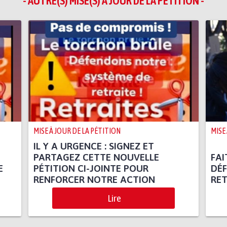
- AUTRE(S) MISE(S) À JOUR DE LA PÉTITION -
MISE À JOUR DE LA PÉTITION
MISE
IL Y A URGENCE : SIGNEZ ET
PARTAGEZ CETTE NOUVELLE
FAI
E
PÉTITION CI-JOINTE POUR
DÉF
RENFORCER NOTRE ACTION
RET
Lire