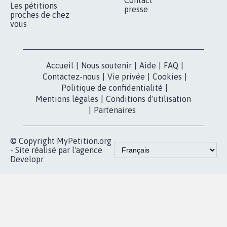
Qui sommes-
nous?
Lancer votre
Facebook
pétition
Nos pétitions
TikTok
dans la
Blog - Parlons
X
presse
Mobilisation
Instagram
MyPetition
Accompagnement
dans la
Youtube
Partenariat et
presse
fundraising
Contact
Les pétitions
presse
proches de chez
vous
Accueil
|
Nous soutenir
|
Aide
|
FAQ
|
Contactez-nous
|
Vie privée
|
Cookies
|
Politique de confidentialité
|
Mentions légales
|
Conditions d'utilisation
|
Partenaires