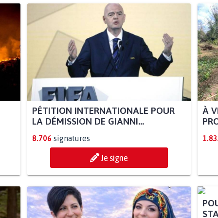
PÉTITION INTERNATIONALE POUR
À V
LA DÉMISSION DE GIANNI...
PRO
8.706
signatures
1.83
Je signe
POU
STA