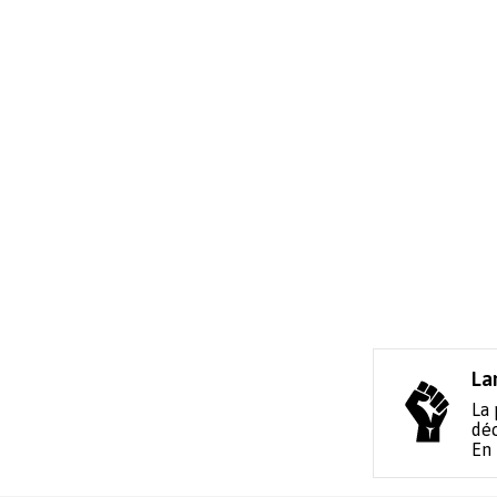
La
La 
déc
En