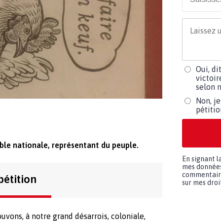
Oui, di
victoir
selon m
Non, je
pétiti
mble nationale, représentant du peuple.
En signant l
mes données 
commentaires
pétition
sur mes droit
uvons, à notre grand désarrois, coloniale,