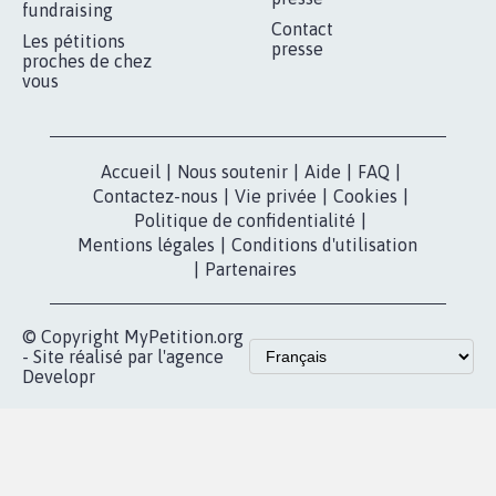
MOBILISATION
COMMUNAUTÉ
Qui sommes-
nous?
Lancer votre
Facebook
pétition
Nos pétitions
TikTok
dans la
Blog - Parlons
X
presse
Mobilisation
Instagram
MyPetition
Accompagnement
dans la
Youtube
Partenariat et
presse
fundraising
Contact
Les pétitions
presse
proches de chez
vous
Accueil
|
Nous soutenir
|
Aide
|
FAQ
|
Contactez-nous
|
Vie privée
|
Cookies
|
Politique de confidentialité
|
Mentions légales
|
Conditions d'utilisation
|
Partenaires