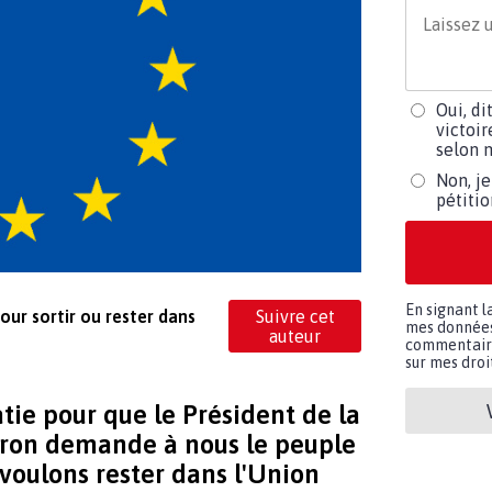
Oui, di
victoir
selon m
Non, je
pétiti
En signant l
ur sortir ou rester dans
Suivre cet
mes données 
auteur
commentaires
sur mes droit
ie pour que le Président de la
on demande à nous le peuple
 voulons rester dans l'Union