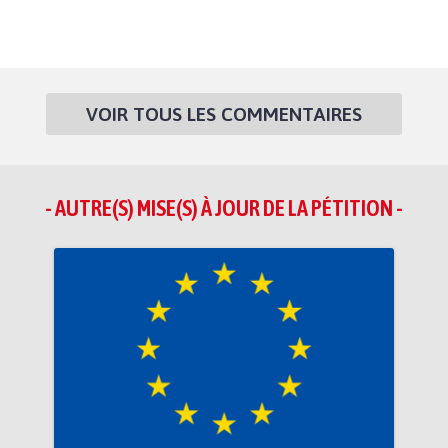
VOIR TOUS LES COMMENTAIRES
- AUTRE(S) MISE(S) À JOUR DE LA PÉTITION -