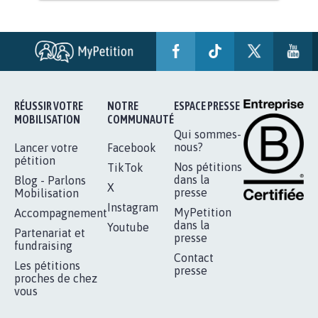
RÉUSSIR VOTRE
NOTRE
ESPACE PRESSE
MOBILISATION
COMMUNAUTÉ
Qui sommes-
nous?
Lancer votre
Facebook
pétition
Nos pétitions
TikTok
dans la
Blog - Parlons
X
presse
Mobilisation
Instagram
MyPetition
Accompagnement
dans la
Youtube
Partenariat et
presse
fundraising
Contact
Les pétitions
presse
proches de chez
vous