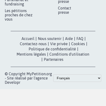
RÉUSSIR VOTRE
NOTRE
ESPACE PRESSE
MOBILISATION
COMMUNAUTÉ
Qui sommes-
nous?
Lancer votre
Facebook
pétition
Nos pétitions
TikTok
dans la
Blog - Parlons
X
presse
Mobilisation
Instagram
MyPetition
Accompagnement
dans la
Youtube
Partenariat et
presse
fundraising
Contact
Les pétitions
presse
proches de chez
vous
Accueil
|
Nous soutenir
|
Aide
|
FAQ
|
Contactez-nous
|
Vie privée
|
Cookies
|
Politique de confidentialité
|
Mentions légales
|
Conditions d'utilisation
|
Partenaires