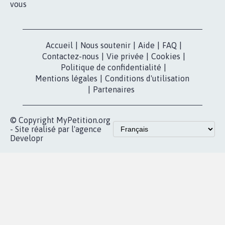
pétition
Nos pétitions
TikTok
dans la
Blog - Parlons
X
presse
Mobilisation
Instagram
MyPetition
Accompagnement
dans la
Youtube
Partenariat et
presse
fundraising
Contact
Les pétitions
presse
proches de chez
vous
Accueil
|
Nous soutenir
|
Aide
|
FAQ
|
Contactez-nous
|
Vie privée
|
Cookies
|
Politique de confidentialité
|
Mentions légales
|
Conditions d'utilisation
|
Partenaires
© Copyright MyPetition.org
- Site réalisé par l'agence