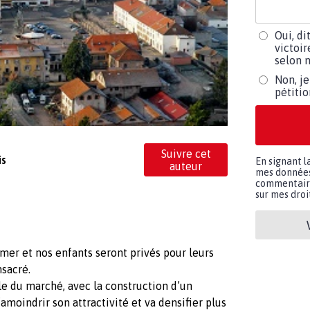
Oui, di
victoir
selon m
Non, je
pétiti
Suivre cet
is
En signant l
auteur
mes données 
commentaires
sur mes droit
rmer et nos enfants seront privés pour leurs
nsacré.
e du marché, avec la construction d’un
amoindrir son attractivité et va densifier plus