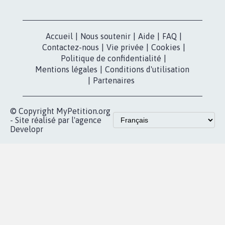
Nos pétitions
TikTok
dans la
Blog - Parlons
X
presse
Mobilisation
Instagram
MyPetition
Accompagnement
dans la
Youtube
Partenariat et
presse
fundraising
Contact
Les pétitions
presse
proches de chez
vous
Accueil
|
Nous soutenir
|
Aide
|
FAQ
|
Contactez-nous
|
Vie privée
|
Cookies
|
Politique de confidentialité
|
Mentions légales
|
Conditions d'utilisation
|
Partenaires
© Copyright MyPetition.org
- Site réalisé par l'agence
Developr