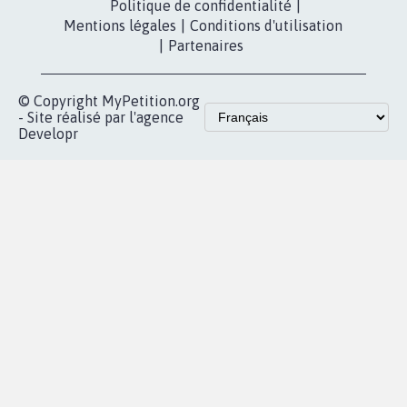
fundraising
Contact
Les pétitions
presse
proches de chez
vous
Accueil
|
Nous soutenir
|
Aide
|
FAQ
|
Contactez-nous
|
Vie privée
|
Cookies
|
Politique de confidentialité
|
Mentions légales
|
Conditions d'utilisation
|
Partenaires
© Copyright MyPetition.org
- Site réalisé par l'agence
Developr