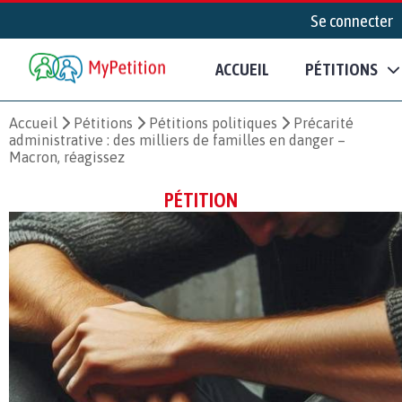
Se connecter
ACCUEIL
PÉTITIONS
Accueil
Pétitions
Pétitions politiques
Précarité
administrative : des milliers de familles en danger –
Macron, réagissez
PÉTITION