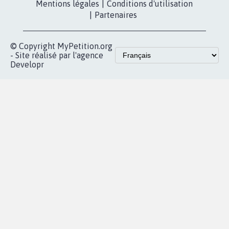
Les pétitions
presse
proches de chez
vous
Accueil
|
Nous soutenir
|
Aide
|
FAQ
|
Contactez-nous
|
Vie privée
|
Cookies
|
Politique de confidentialité
|
Mentions légales
|
Conditions d'utilisation
|
Partenaires
© Copyright MyPetition.org
- Site réalisé par l'agence
Developr