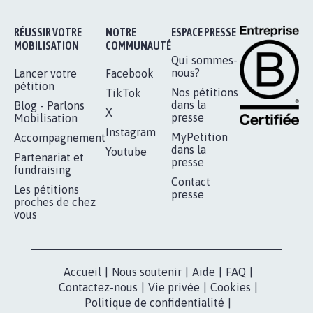
92.332
signatures
Je signe
RÉUSSIR VOTRE
NOTRE
ESPACE PRESSE
MOBILISATION
COMMUNAUTÉ
Qui sommes-
nous?
Lancer votre
Facebook
pétition
Nos pétitions
TikTok
dans la
Blog - Parlons
X
presse
Mobilisation
Instagram
MyPetition
Accompagnement
dans la
Youtube
Partenariat et
presse
fundraising
Contact